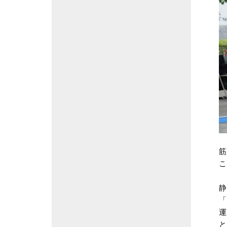
筋
こ
静
「
運
と