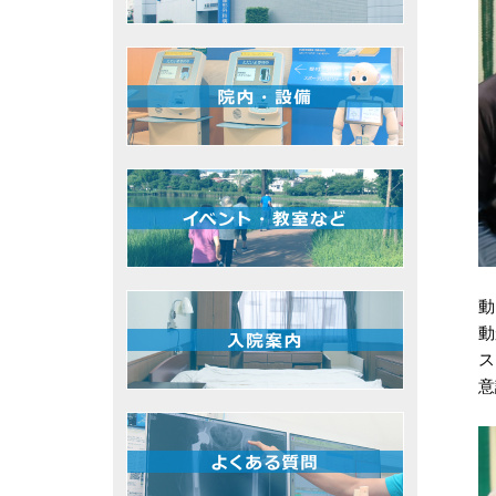
動
動
ス
意