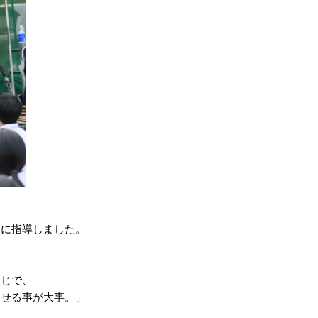
的に指導しました。
同じで、
させる事が大事。」