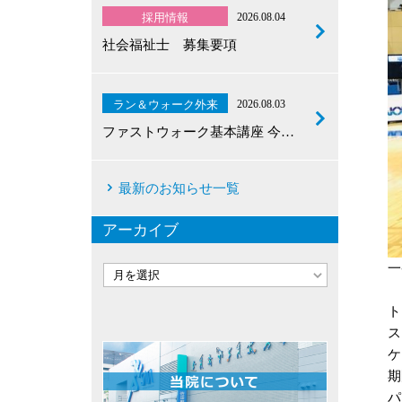
採用情報
2026.08.04
社会福祉士 募集要項
ラン＆ウォーク外来
2026.08.03
ファストウォーク基本講座 今…
最新のお知らせ一覧
アーカイブ
一
ト
ス
ケ
期
パ