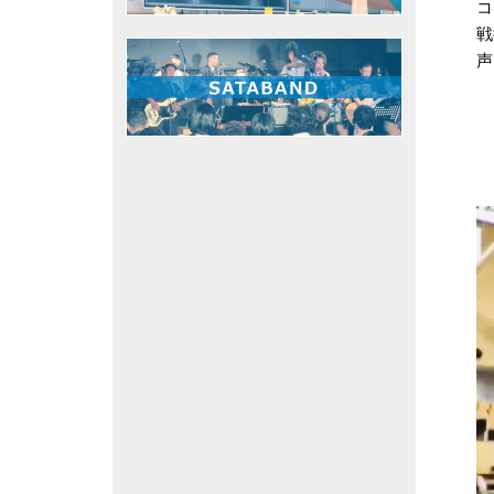
コ
戦
声