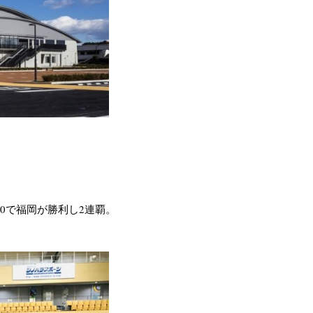
0で福岡が勝利し2連覇。