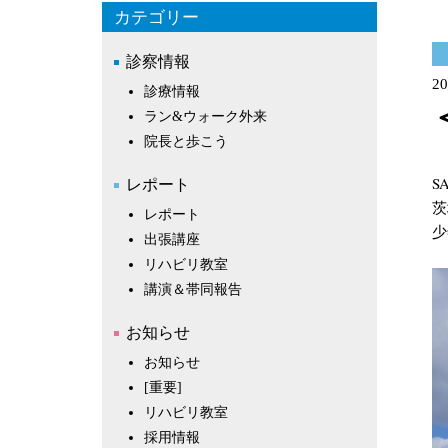
カテゴリー
診察情報
20
診療情報
ラン&ウォーク外来
院長と歩こう
S
レポート
茨
レポート
少
出張講座
リハビリ教室
講演＆帯同報告
お知らせ
お知らせ
[重要]
リハビリ教室
採用情報