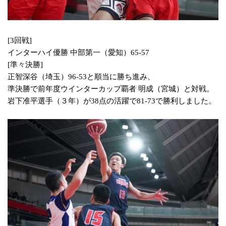
[3回戦]
インターハイ優勝 中部第一（愛知）65-57
[準々決勝]
正智深谷（埼玉）96-53
と順当に勝ち進み、
準決勝で前年度ウインターカップ覇者 明成（宮城）と対戦。
岩下准平選手（３年）が38点の活躍で81-73で勝利しました。