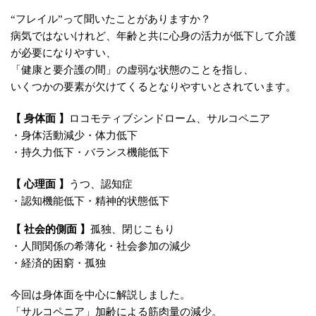
“フレイル”って聞いたことがありますか？
病気ではないけれど、年齢と共に心身の活力が低下して介護
が必要になりやすい、
「健康と要介護の間」の虚弱な状態のことを指し、
いくつかの要素が欠けてくるとなりやすいとされています。
【 身体面 】
ロコモティブシンドローム、サルコペニア
・身体活動減少・体力低下
・持久力低下・バランス機能低下
【 心理面 】
うつ、認知症
・認知機能低下・精神的状態低下
【 社会的側面 】
孤独、閉じこもり
・人間関係の希薄化・社会参加の減少
・経済的困窮・孤独
今回は身体面を中心に解説しました。
「サルコペニア」加齢による筋肉量の減少。