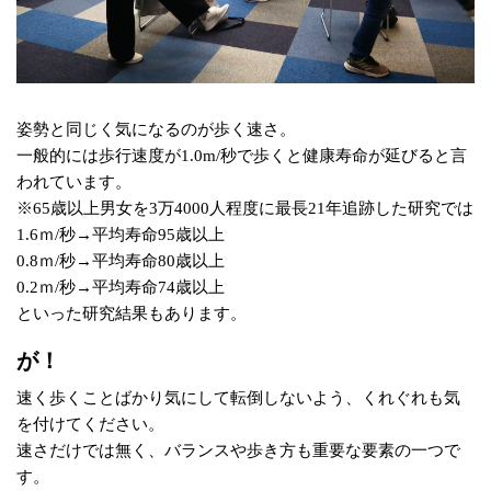
姿勢と同じく気になるのが歩く速さ。
一般的には歩行速度が1.0m/秒で歩くと健康寿命が延びると言
われています。
※65歳以上男女を3万4000人程度に最長21年追跡した研究では
1.6ｍ/秒→平均寿命95歳以上
0.8ｍ/秒→平均寿命80歳以上
0.2ｍ/秒→平均寿命74歳以上
といった研究結果もあります。
が！
速く歩くことばかり気にして転倒しないよう、くれぐれも気
を付けてください。
速さだけでは無く、バランスや歩き方も重要な要素の一つで
す。