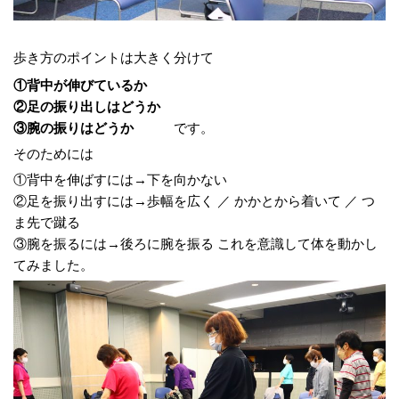
歩き方のポイントは大きく分けて
①背中が伸びているか
②足の振り出しはどうか
③腕の振りはどうか
です。
そのためには
①背中を伸ばすには→下を向かない
②足を振り出すには→歩幅を広く ／ かかとから着いて ／ つ
ま先で蹴る
③腕を振るには→後ろに腕を振る これを意識して体を動かし
てみました。